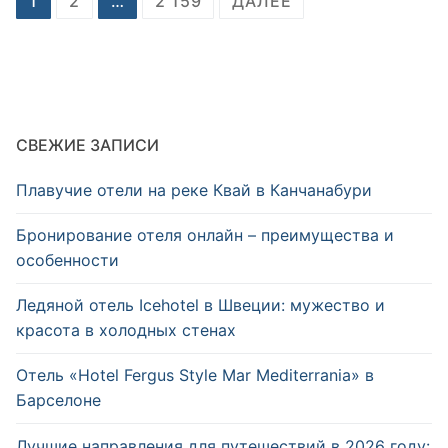
Пагинация
1
2
…
2 159
ДАЛЕЕ
записей
СВЕЖИЕ ЗАПИСИ
Плавучие отели на реке Квай в Канчанабури
Бронирование отеля онлайн – преимущества и
особенности
Ледяной отель Icehotel в Швеции: мужество и
красота в холодных стенах
Отель «Hotel Fergus Style Mar Mediterrаnia» в
Барселоне
Лучшие направления для путешествий в 2026 году: